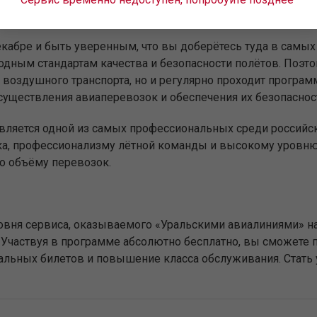
 декабре и быть уверенным, что вы доберётесь туда в са
дным стандартам качества и безопасности полётов. Поэт
воздушного транспорта, но и регулярно проходит программ
существления авиаперевозок и обеспечения их безопаснос
является одной из самых профессиональных среди российс
ка, профессионализму лётной команды и высокому уровню 
о объёму перевозок.
вня сервиса, оказываемого «Уральскими авиалиниями» на
Участвуя в программе абсолютно бесплатно, вы сможете п
иальных билетов и повышение класса обслуживания. Стат