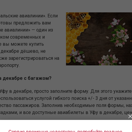
альские авиалинии». Если
готовы предложить вам
е авиалинии» — один из
рком современных и
е вы можете купить
 декабре дёшево, не
кже зарегистрироваться на
эропорту.
 в декабре с багажом?
Уфу в декабре, просто заполните форму. Для этого укажит
пользоваться услугой гибкого поиска +/- 3 дня от указан
чество пассажиров. Заполнив необходимые поля формы, на
садками, и все доступные авиабилеты в Уфу в декабре, цен
иф — именно от этого во многом зависит стоимость авиаб
Сервис временно недоступен, попробуйте позднее