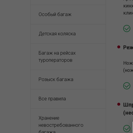
кин
кли
Особый багаж
Детская коляска
Реж
Багаж на рейсах
туроператоров
Нож
(нож
Розыск багажа
Все правила
Шпр
(не
Хранение
невостребованного
багажа