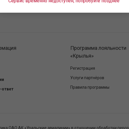
Сервис временно недоступен, попробуйте позднее
рмация
Программа лояльности
«Крылья»
Регистрация
Услуги партнёров
ии
Правила программы
-ответ
тика ОАО АК «Уральские авиалинии» в отношении обработки перс