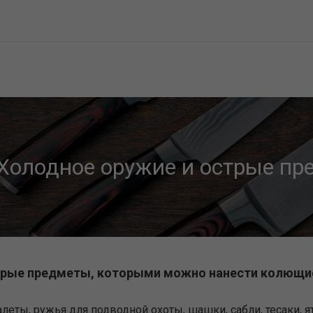
Холодное оружие и острые п
рые предметы, которыми можно нанести колющие
леты, ружья для подводной охоты, шашки, сабли, тесаки, я