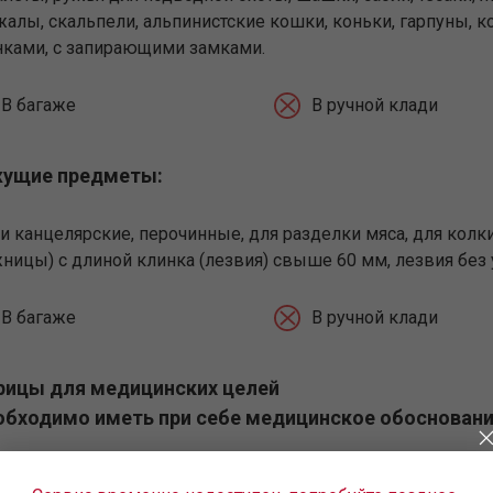
жалы, скальпели, альпинистские кошки, коньки, гарпуны, 
нками, с запирающими замками.
В багаже
В ручной клади
ущие предметы:
и канцелярские, перочинные, для разделки мяса, для колк
ницы) с длиной клинка (лезвия) свыше 60 мм, лезвия без 
В багаже
В ручной клади
ицы для медицинских целей
обходимо иметь при себе медицинское обосновани
В багаже
В ручной клади