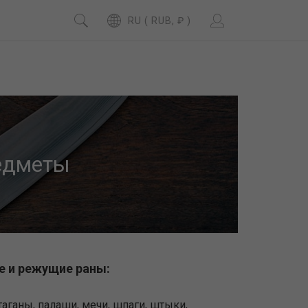
RU ( RUB, ₽ )
редметы
 и режущие раны:
таганы, палаши, мечи, шпаги, штыки,