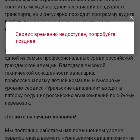
состоит в международной ассоциации воздушного
транспорта, но и регулярно проходит программу аудита
IOSA — передового стандарта всей мировой
авиационной индустрии в области осуществления
Сервис временно недоступен, попробуйте
авиаперевозок и обеспечения их безопасности.
позднее
Сегодня наша авиационно-техническая база является
одной из самых профессиональных среди российской
гражданской авиации. Благодаря высокой
технической оснащённости авиапарка,
профессионализму лётной команды и высокому
уровню сервиса «Уральские авиалинии» входят в
пятёрку ведущих российских авиакомпаний по объёму
перевозок.
Летайте на лучших условиях!
Мы постоянно работаем над повышением уровня
сервиса, оказываемого «Уральскими авиалиниями» на