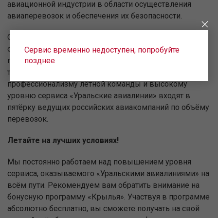
авиационной индустрии в области осуществления
авиаперевозок и обеспечения их безопасности.
Сегодня наша авиационно-техническая база является
одной из самых профессиональных среди российской
Сервис временно недоступен, попробуйте
гражданской авиации. Благодаря высокой
позднее
технической оснащённости авиапарка,
профессионализму лётной команды и высокому
уровню сервиса «Уральские авиалинии» входят в
пятёрку ведущих российских авиакомпаний по объёму
перевозок.
Летайте на лучших условиях!
Мы постоянно работаем над повышением уровня
сервиса, оказываемого «Уральскими авиалиниями» на
всём пути. Рекомендуем вам обратить внимание на
бонусную программу «Крылья». Участвуя в программе
абсолютно бесплатно, вы сможете получать на свой