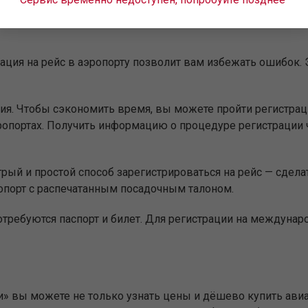
й — начинается с регистрации на рейс. Клиенты АК «Урал
ация на рейс в аэропорту позволит вам избежать ошибок. Э
ия. Чтобы сэкономить время, вы можете пройти регистр
опортах. Получить информацию о процедуре регистрации 
ый и простой способ зарегистрироваться на рейс — сделат
опорт с распечатанным посадочным талоном.
отребуются паспорт и билет. Для регистрации на междуна
и» вы можете не только узнать цены и дёшево купить ави