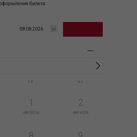
оформления билета.
сб
вс
1
2
августа
августа
8
9