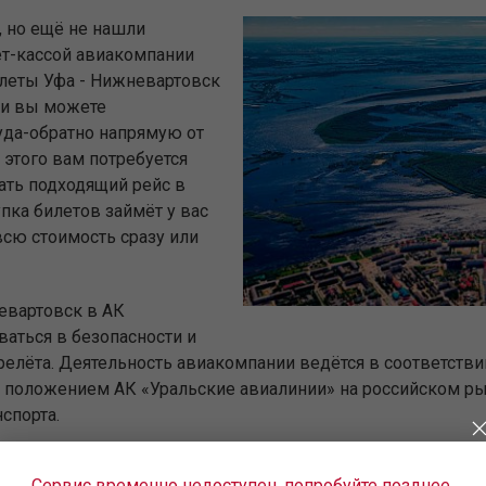
, но ещё не нашли
ет-кассой авиакомпании
илеты Уфа - Нижневартовск
ии вы можете
уда-обратно напрямую от
этого вам потребуется
ать подходящий рейс в
пка билетов займёт у вас
всю стоимость сразу или
евартовск в АК
аться в безопасности и
релёта. Деятельность авиакомпании ведётся в соответств
положением АК «Уральские авиалинии» на российском рын
спорта.
Сервис временно недоступен, попробуйте позднее