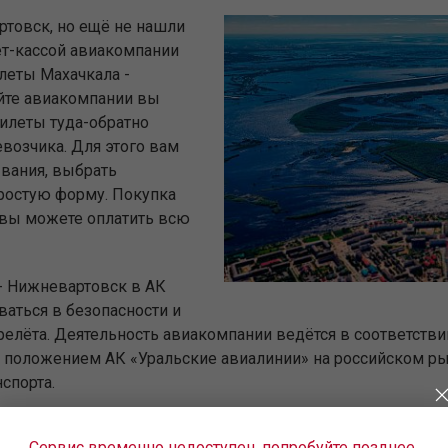
ртовск, но ещё не нашли
ет-кассой авиакомпании
леты Махачкала -
йте авиакомпании вы
билеты туда-обратно
возчика. Для этого вам
ывания, выбрать
простую форму. Покупка
— вы можете оплатить всю
- Нижневартовск в АК
аться в безопасности и
релёта. Деятельность авиакомпании ведётся в соответств
положением АК «Уральские авиалинии» на российском рын
спорта.
Сервис временно недоступен, попробуйте позднее