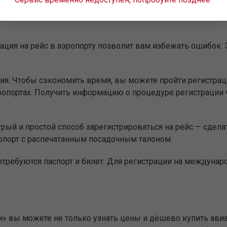
й — начинается с регистрации на рейс. Клиенты АК «Урал
ация на рейс в аэропорту позволит вам избежать ошибок. Э
ия. Чтобы сэкономить время, вы можете пройти регистр
опортах. Получить информацию о процедуре регистрации 
ый и простой способ зарегистрироваться на рейс — сделат
опорт с распечатанным посадочным талоном.
отребуются паспорт и билет. Для регистрации на междуна
и» вы можете не только узнать цены и дёшево купить ави