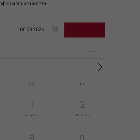
оформления билета.
сб
вс
1
2
августа
августа
8
9