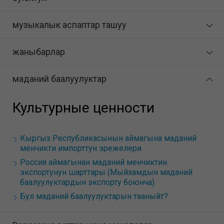
музыкалык аспаптар ташуу
жаныбарлар
маданий баалуулуктар
Культурные ценности
Кыргыз Республикасынын аймагына маданий
менчикти импорттун эрежелери
Россия аймагынан маданий менчиктин
экспортунун шарттары (Мыйзамдын маданий
баалуулуктардын экспорту боюнча)
Бул маданий баалуулуктарын тааныйт?