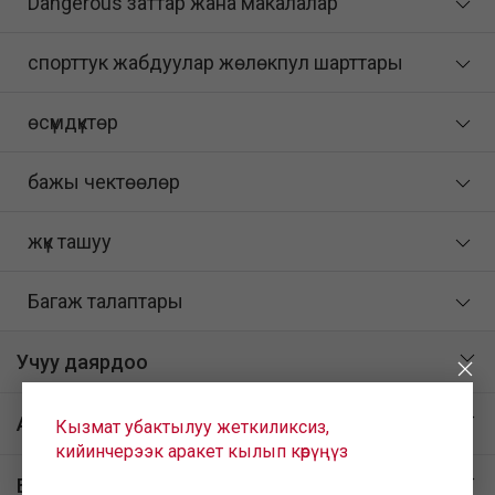
Dangerous заттар жана макалалар
спорттук жабдуулар жөлөкпул шарттары
өсүмдүктөр
бажы чектөөлөр
жүк ташуу
Багаж талаптары
Учуу даярдоо
Аэропортто
Кызмат убактылуу жеткиликсиз,
кийинчерээк аракет кылып көрүңүз
Бортто