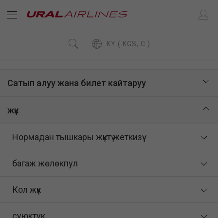
KY ( KGS,
C
)
Сатып алуу жана билет кайтаруу
жүк
Нормадан тышкары жүктү жеткизүү
багаж жөлөкпул
Кол жүк
суюктук