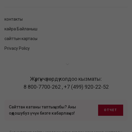
контакты
кайра Байланыш
сайттын картасы
Privacy Policy
Жүргүнчүлөрдү колдоо кызматы:
8 800-7700-262
,
+7 (499) 920-22-52
Сайттан катаны таптыңызбы? Аны
ОТЧЕТ
оңдошубуз үчүн бизге кабарлаңыз!