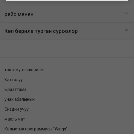
рейс менен
Көп бериле турган суроолор
токтому текшерилет
Катталуу
ырааттама
учак абалынын
Сиздин учуу
маалымат
Калыстык программасы "Wings"