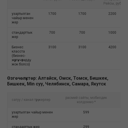
Рейсы, руб
узартылган
1700
1700
2200
чайыр менен
жер
стандарттык
700
700
1000
жер
Бизнес
3100
3100
4200
класста
(бизнес-
жүргүнчүлөрдү
жок болсо)
Өзгөчөлүктөр: Алтайск, Омск, Томск, Бишкек,
Бишкек, Min суу, Челябинск, Самара, Якутск
расмий сайты, мобилдик
сатуу / канал түрү жерлер
Call
колдонмо *
узартылган чайыр менен
599
жер
стандарттык жер
299