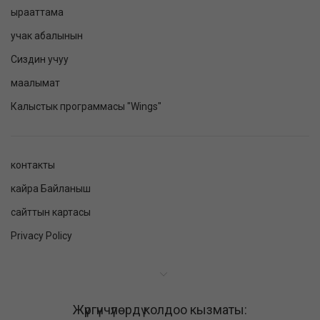
ырааттама
учак абалынын
Сиздин учуу
маалымат
Калыстык программасы "Wings"
контакты
кайра Байланыш
сайттын картасы
Privacy Policy
Жүргүнчүлөрдү колдоо кызматы: