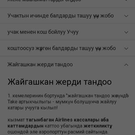
Учактын ичинде балдарды ташуу үчүн жобо
учак менен кош бойлуу Учуу
коштоосуз жүргөн балдарды ташуу үчүн жобо
Жайгашкан жерди тандоо
Жайгашкан жерди тандоо
1. кемелеринин бортунда "жайгашкан тандоо жөнүндө"
Take артыкчылыгы - мүмкүн болушунча жайлуу
катары учууга кылып!
кызмат
тагынбаган Airlines кассалары
аба
каттамдардын
каттоо убагында
жеткиликтүү,
ошондой эле аэропорттун расмий сайтында.