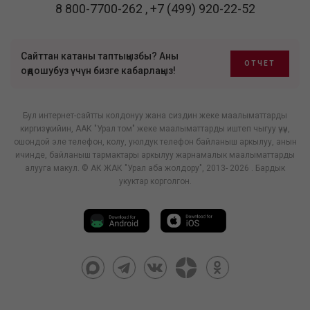
8 800-7700-262
,
+7 (499) 920-22-52
Сайттан катаны таптыңызбы? Аны
ОТЧЕТ
оңдошубуз үчүн бизге кабарлаңыз!
Бул интернет-сайтты колдонуу жана сиздин жеке маалыматтарды
киргизүү кийин, ААК "Урал том" жеке маалыматтарды иштеп чыгуу үчүн,
ошондой эле телефон, колу, уюлдук телефон байланыш аркылуу, анын
ичинде, байланыш тармактары аркылуу жарнамалык маалыматтарды
алууга макул. © АК ЖАК "Урал аба жолдору", 2013- 2026 . Бардык
укуктар корголгон.