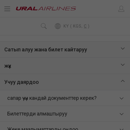
KY ( KGS,
C
)
Сатып алуу жана билет кайтаруу
жүк
Учуу даярдоо
сапар үчүн кандай документтер керек?
Билеттерди алмаштыруу
Жеке маалыматтарды оңдоо