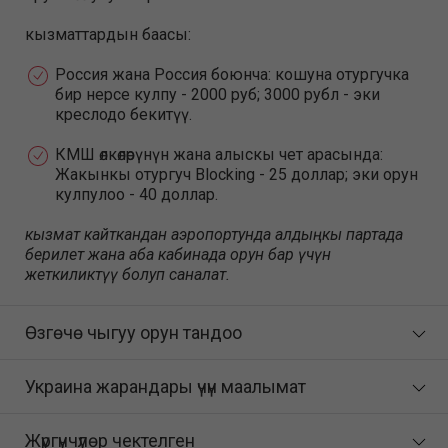
кызматтардын баасы:
Россия жана Россия боюнча: кошуна отургучка
бир нерсе кулпу - 2000 руб; 3000 рубл - эки
креслодо бекитүү.
КМШ өлкөлөрүнүн жана алыскы чет арасында:
Жакынкы отургуч Blocking - 25 доллар; эки орун
кулпулоо - 40 доллар.
кызмат кайткандан аэропортунда алдыңкы партада
берилет жана аба кабинада орун бар үчүн
жеткиликтүү болуп саналат.
Өзгөчө чыгуу орун тандоо
Украина жарандары үчүн маалымат
Жүргүнчүлөр чектелген