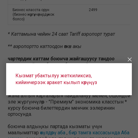
Бизнес класста орун
2499
(бизнес-жүргүнчүлөрдү жок
болсо)
* Каттамына чейин 24 саат Tariff аэропорт турат
** аэропортто каттоодон өткөн акы
чартердик каттам боюнча жайгашуусу тандоо
үзгүлтүксүз рейстер боюнча баанын айырмаланышы
мүмкүн экенин эске алууну суранабыз.
Кызмат убактылуу жеткиликсиз,
кийинчерээк аракет кылып көрүңүз
кызмат жүргүнчүлөр үчүн бекер - лоялдуулук
программасы катышуучулары
канаттары
күмүш
жана алтын карталарын пайдалануу менен, ошондой
эле жүргүнчүлөр - "Премиум" экономика класстын *
курсу боюнча билеттердин менчик ээлеринин
ортосунда.
боюнча алдыңкы партада кызматы үчүн
маалыматтар
өкүлдөрү аба
,
бир тамга кассасында Аба