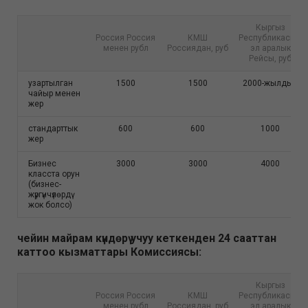
Кыргыз
Россия Россия
КМШ
Республикасыны
менен рубл
Россиядан, руб
эл аралык
Рейсы, руб
узартылган
1500
1500
2000-жылдын
чайыр менен
жер
стандарттык
600
600
1000
жер
Бизнес
3000
3000
4000
класста орун
(бизнес-
жүргүнчүлөрдү
жок болсо)
чейин майрам күндөрү учуу кеткенден 24 сааттан
каттоо кызматтары Комиссиясы:
Кыргыз
Россия Россия
КМШ
Республикасыны
менен рубл
Россиядан, руб
эл аралык