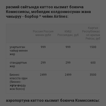
расмий сайтында каттоо кызмат боюнча
Комиссиясы, мобилдик колдонмосунан жана
чакыруу - борбор * чейин Airlines:
Кыргыз
Россия Россия
КМШ
Республикасыны
менен рубл
Россиядан, руб
эл аралык
Рейсы, руб
узартылган
999
999
1500
чайыр менен
жер
стандарттык
299
299
600
жер
Бизнес
2499
2499
3500
класста орун
(бизнес-
жүргүнчүлөрдү
жок болсо)
аэропортуна каттоо кызмат боюнча Комиссиясы: