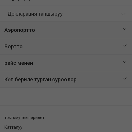
Декларация тапшыруу
Аэропортто
Бортто
рейс менен
Көп бериле турган суроолор
токтому текшерилет
Катталуу