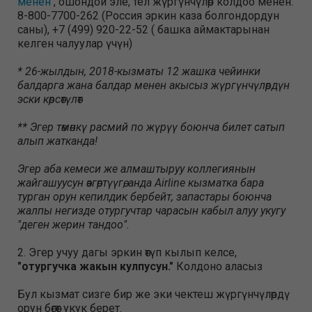
менен
, ошондой эле, тел жүргүнчүлөр колдоо менен:
8-800-7700-262 (Россия эркин каза болгондордун
саны), +7 (499) 920-22-52 ( башка аймактарынан
келген чалуулар үчүн)
* 26-жылдын, 2018-кызматы 12 жашка чейинки
балдарга жана балдар менен акысыз жүргүнчүлөрдүн
эски көрсөтүлөт
** Эгер төмөнкү расмий по жүрүү боюнча билет сатып
алып жатканда!
Эгер аба кемеси же алмаштыруу коллегиянын
жайгашуусун өзгөртүүгө, анда Airline кызматка бара
турган орун кепилдик бербейт, запастары боюнча
жалпы негизде отургучтар чарасын кабыл алуу укугу
"деген жерин тандоо".
2. Эгер учуу дагы эркин өтүп кылып келсе,
"отургучка жакын кулпусун."
Колдоно аласыз
Бул кызмат сизге бир же эки чектеш жүргүнчүлөрдү
орун бөгөт укук берет.