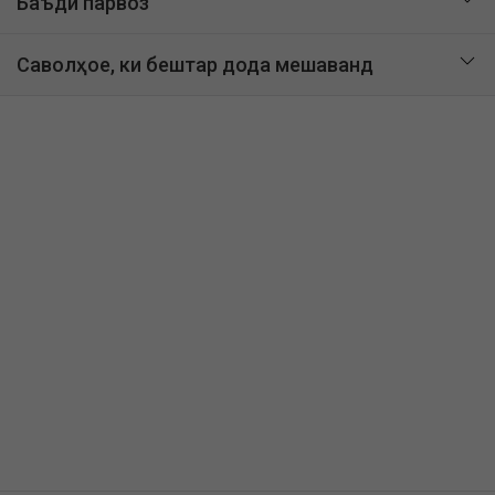
Баъди парвоз
Саволҳое, ки бештар дода мешаванд