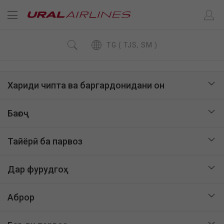
TG ( TJS, SM )
Хариди чипта ва баргардонидани он
Бағоҷ
Тайёрӣ ба парвоз
Дар фурудгоҳ
Аброр