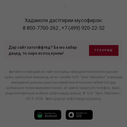
Хадамоти дастгирии мусофирон:
8 800-7700-262
,
+7 (499) 920-22-52
Дар сайт хатогӣ ёфтед? Ба мо хабар
ГУЗОРИШ
диҳед, то онро ислоҳ кунем!
Ҳангоми истифодаи ин сайт ва ворид намудани маълумоти шахсии
шумо, шумо розӣ мешавед, ки аз ҷониби ҶСК "Урал Эйрлайнс" коркарди
маълумоти шахсии шумо ва гирифтани иттилооти таблиғотӣ дар
шабакаҳои телекоммуникатсионӣ, аз ҷумла тавассути телефон, факс,
радиотелефонҳои мобилӣ қабул карда шавад. © ҶСК "Урал Эйрлайнс",
2013- 2026 . Ҳама ҳуқуқҳо ҳифз карда шудаанд.