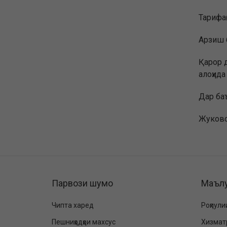
Тарифа
Арзиш б
Қарор д
алоҳид
Дар ба
Жуковс
Парвози шумо
Маъл
Чипта харед
Роҳпули
Пешниҳодҳои махсус
Хизмат