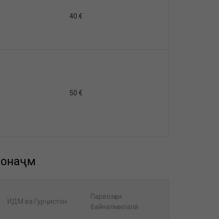
40 €
50 €
лонҳаҷм
Парвозҳои
ИДМ ва Гурҷистон
байналмилалӣ