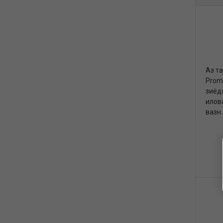
Аз та
Prom
зиёд
илова
вазн