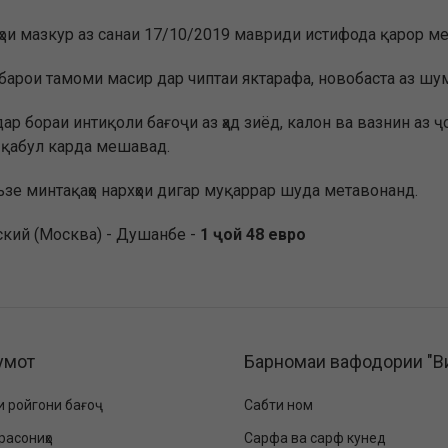
ҳои мазкур аз санаи 17/10/2019 мавриди истифода қарор ме
арои тамоми масир дар чиптаи яктарафа, новобаста аз шумо
ар бораи интиқоли бағоҷи аз ҳад зиёд, калон ва вазнин аз ҷ
а қабул карда мешавад.
ъзе минтақаҳо нархҳои дигар муқаррар шуда метавонанд.
кий (Москва) - Душанбе -
1 ҷой 48 евро
умот
Барномаи вафодории "В
и ройгони бағоҷ
Сабти ном
расониҳо
Сарфа ва сарф кунед