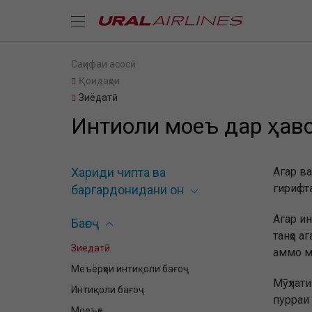
Саҳифаи асосӣ
Қоидаҳои
Зиёдатӣ
Интиқоли моеъ дар ҳав
Хариди чипта ва
Агар ва
гирифта
баргардонидани он
Агар ин
Бағоҷ
танҳо 
Зиёдатӣ
аммо м
Меъёрҳои интиқоли бағоҷ
Мӯҳлати
Интиқоли бағоҷ
пурраи
Моеъҳо