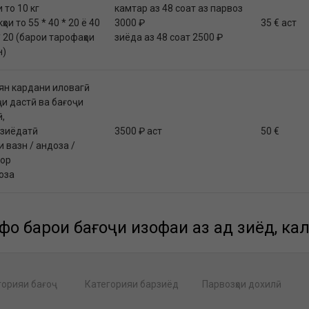
 то 10 кг
камтар аз 48 соат аз парвоз
ҳои то 55 * 40 * 20 ё 40
3000 ₽
35 € аст
* 20 (барои тарофаҳои
зиёда аз 48 соат 2500 ₽
н)
ян кардани иловагӣ
ҷи дастӣ ва бағоҷи
,
 зиёдатӣ
3500 ₽ аст
50 €
и вазн / андоза /
ор
оза
фҳо барои бағоҷи изофаи аз ҳад зиёд, ка
горияи бағоҷ
Категорияи барзиёд
Парвозҳои дохилӣ