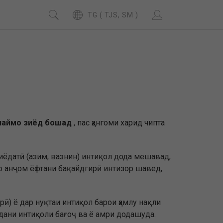
TG ( TJS, SM )
опаймо зиёд бошад
, пас ҳангоми харид чипта
зиёдатӣ (азим, вазнин) интиқол дода мешавад,
то анҷом ёфтани бақайдгирӣ интизор шавед,
ӣ) ё дар нуқтаи интиқол барои ҳамлу нақли
удани интиқоли бағоҷ ва ё амри додашуда.