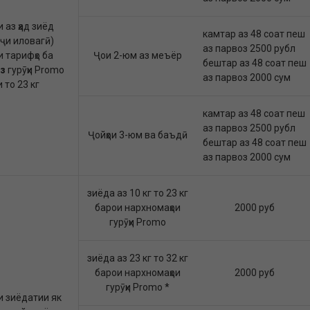
 аз ҳад зиёд
камтар аз 48 соат пеш
оҷи иловагӣ)
аз парвоз 2500 рубл
 тарифҳо ба
Ҷои 2-юм аз меъёр
бештар аз 48 соат пеш
аз
гурӯҳи Promo
аз парвоз 2000 сум
 то 23 кг
камтар аз 48 соат пеш
аз парвоз 2500 рубл
Ҷойҳои 3-юм ва баъдӣ
бештар аз 48 соат пеш
аз парвоз 2000 сум
зиёда аз 10 кг то 23 кг
барои нархномаҳои
2000 руб
гурӯҳи Promo
зиёда аз 23 кг то 32 кг
барои нархномаҳои
2000 руб
гурӯҳи Promo *
и зиёдатии як