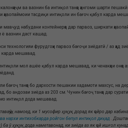
 калонҳаҷм ва вазнин ба интиқол танҳо ҳангоми шарти пеша
и ҳавопаймоии тасдиқи интиқоли ин бағоч қабул карда меш
 мавҷуд набудани контейнерҳо дар парвоз, ширкати ҳавопай
 ё вазнин даст кашад.
си технологияи фурудгоҳи парвоз бағоҷи зиёдатӣ / аз ҳад зи
 карда мешавад.
интиқоли мол ашёе қабул карда мешавад, ки ченакҳои онҳо 
иёданд.
и бағоҷ танҳо бо дархости пешакии хадамоти махсус, на дер
, бо андозаи зиёда аз 203 см. Чунин бағоҷ танҳо дар сура
ймо интиқол дода мешавад.
таваҷҷӯҳ намоед, ки 1 мусофир ҳуқуқ дорад як ҷойро дар кабина
 ва нархи интихобкарда ройгон бепул интиқол диҳад
. Дошта
) ба ӯ ҳуқуқ дода наметавонад, ки зиёда аз як ҷой ишғол куна