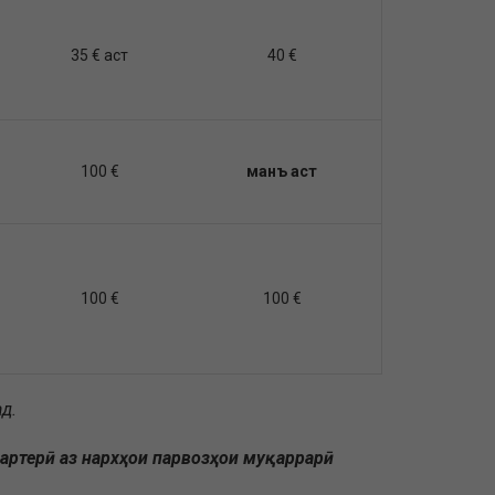
35 € аст
40 €
100 €
манъ аст
100 €
100 €
д.
чартерӣ аз нархҳои парвозҳои муқаррарӣ