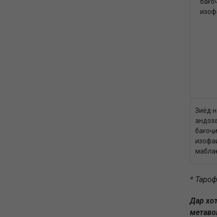
бағо
изоф
Зиёд 
андоза
бағоҷи
изофаи
маблағ
* Тароф
Дар хо
метаво