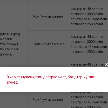
камтар аз 48 соат пеш
аз парвоз 3000 рубл
Ҷои 1-ум аз меъёр
бештар аз 48 соат пеш
аз парвоз 2500 рубл
рифҳои гурӯҳи
камтар аз 48 соат пеш
o вазни
аз парвоз 3000 рубл
атӣ (бағоҷи
Ҷои 2-юм аз меъёр
бештар аз 48 соат пеш
гӣ) то 23 кг
аз парвоз 2500 рубл
 доранд
камтар аз 48 соат пеш
аз парвоз 3000 рубл
Ҷойҳои 3-юм ва баъдӣ
бештар аз 48 соат пеш
Хизмат муваққатан дастрас нест, баъдтар кӯшиш
аз парвоз 2500 рубл
кунед
камтар аз 48 соат пеш
аз парвоз 2500 рубл
Ҷои 1-ум аз меъёр
бештар аз 48 соат пеш
аз парвоз 2000 сум