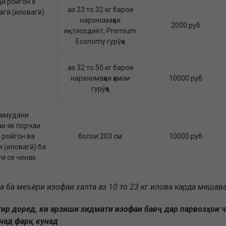
ҷи ройгон ё
аз 23 то 32 кг барои
агӣ (иловагӣ)
нархномаҳои
2000 руб
иқтисодиёт, Premium
Economy гурӯҳи
аз 32 то 50 кг барои
нархномаҳои ҳамаи
10000 руб
гурӯҳҳо
намудани
и як порчаи
 ройгон ва
болои 203 см
10000 руб
 (иловагӣ) ба
и се ченак
а ба меъёри изофаи халта аз 10 то 23 кг илова карда мешава
тир доред, ки арзиши хидмати изофаи бағоҷ дар парвозҳои 
над фарқ кунад