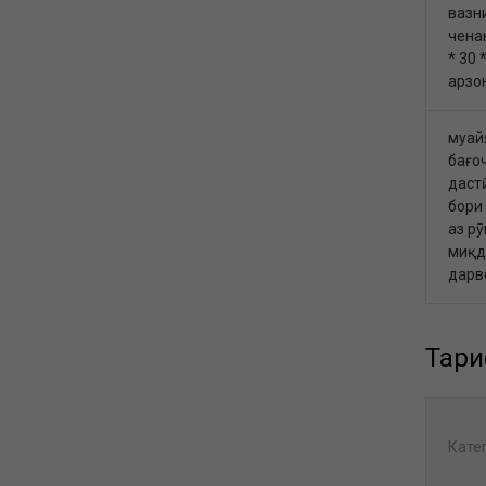
вазни
ченак
* 30 
арзо
муай
бағо
дастӣ
бори
аз рӯ
миқд
дарв
Тари
Кате