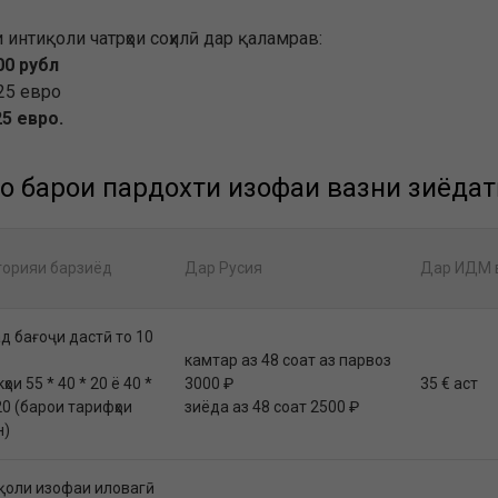
интиқоли чатрҳои соҳилӣ дар қаламрав:
00 рубл
25 евро
25 евро.
ҳо барои пардохти изофаи вазни зиёдат
горияи барзиёд
Дар Русия
Дар ИДМ в
д бағоҷи дастӣ то 10
камтар аз 48 соат аз парвоз
ҳои 55 * 40 * 20 ё 40 *
3000 ₽
35 € аст
20 (барои тарифҳои
зиёда аз 48 соат 2500 ₽
н)
қоли изофаи иловагӣ