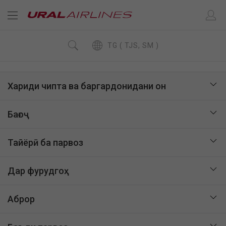
TG ( TJS, SM )
Хариди чипта ва баргардонидани он
Бағоҷ
Тайёрӣ ба парвоз
Дар фурудгоҳ
Аброр