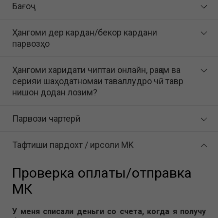
Бағоҷ
Ҳангоми дер кардан/бекор кардани
парвозҳо
Ҳангоми харидати чиптаи онлайн, рақам ва
серияи шаҳодатномаи таваллудро чӣ тавр
нишон додан лозим?
Парвози чартерӣ
Тафтиши пардохт / ирсоли MK
Проверка оплаты/отправка
МК
У меня списали деньги со счета, когда я получу