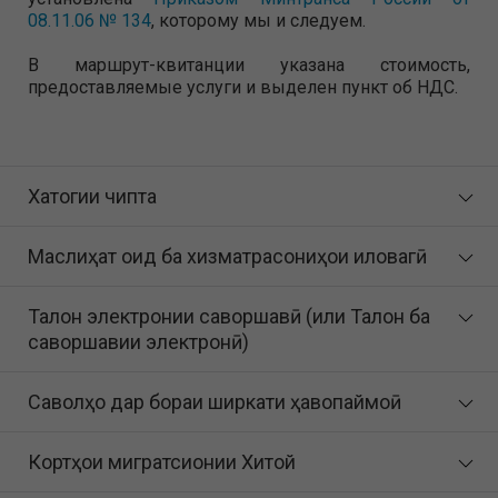
08.11.06 № 134
, которому мы и следуем.
В маршрут-квитанции указана стоимость,
предоставляемые услуги и выделен пункт об НДС.
Хатогии чипта
Маслиҳат оид ба хизматрасониҳои иловагӣ
Талон электронии саворшавӣ (или Талон ба
саворшавии электронӣ)
Саволҳо дар бораи ширкати ҳавопаймоӣ
Кортҳои мигратсионии Хитой