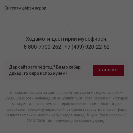
Сиёсати ҳифзи асрор
Хадамоти дастгирии мусофирон:
8 800-7700-262
,
+7 (499) 920-22-52
Дар сайт хатогӣ ёфтед? Ба мо хабар
ГУЗОРИШ
диҳед, то онро ислоҳ кунем!
Ҳангоми истифодаи ин сайт ва ворид намудани маълумоти шахсии
шумо, шумо розӣ мешавед, ки аз ҷониби ҶСК "Урал Эйрлайнс" коркарди
маълумоти шахсии шумо ва гирифтани иттилооти таблиғотӣ дар
шабакаҳои телекоммуникатсионӣ, аз ҷумла тавассути телефон, факс,
радиотелефонҳои мобилӣ қабул карда шавад. © ҶСК "Урал Эйрлайнс",
2013- 2026 . Ҳама ҳуқуқҳо ҳифз карда шудаанд.