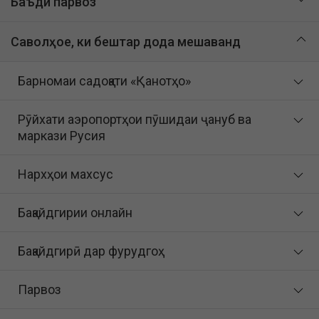
Баъди парвоз
Саволҳое, ки бештар дода мешаванд
Барномаи садоқати «Қанотҳо»
Рӯйхати аэропортҳои пӯшидаи ҷануб ва
маркази Русия
Нархҳои махсус
Бақайдгирии онлайн
Бақайдгирӣ дар фурудгоҳ
Парвоз