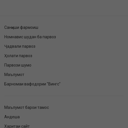
Санҷиши фармоиш
Номнавис шудан ба парвоз
Ҷадвали парвоз
Ҳолати парвоз
Парвози шумо
Маълумот
Барномаи вафодории "Вингс"
Маълумот барои тамос
Андеша
Харитаи сайт