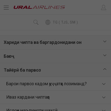
TG ( TJS, SM )
Хариди чипта ва баргардонидани он
Бағоҷ
Тайёрӣ ба парвоз
Барои парвоз кадом ҳуҷҷатҳо лозиманд?
Иваз кардани чиптаҳо
Ислоҳи маълумоти шахсӣ