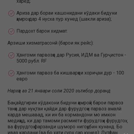
харед;
Ариза дар бораи кашонидани кӯдаки бидуни
ҳамроҳ дар 4 нусха пур кунед (шакли ариза);
Пардохт барои хидмат.
Арзиши хизматрасонӣ (барои як рейс):
Ҳангоми парвозҳо дар Русия, ИДМ ва Гурҷистон -
5000 рубл. RF
Ҳангоми парвоз ба кишварҳои хориҷаи дур - 100
евро
Нархҳо аз 21 январи соли 2020 эътибор доранд
Бақайдгирии кӯдакони бидуни ҳамроҳӣ барои парвоз
танҳо дар нуқтаи қайди дар фурудгоҳи парвоз амалӣ
карда мешавад, ки ин ба кормандони мо имкон
медиҳад, ки дар тамоми расмиёти фурудгоҳи фурудгоҳ
ва фурудгоҳ фарзанди шуморо нигоҳубин кунанд. Бо
иваз кардани (ва бо хати сурх сар кунед): Лутфан