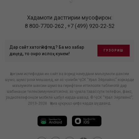
Хадамоти дастгирии мусофирон:
8 800-7700-262
,
+7 (499) 920-22-52
Дар сайт хатогӣ ёфтед? Ба мо хабар
ГУЗОРИШ
диҳед, то онро ислоҳ кунем!
Ҳангоми истифодаи ин сайт ва ворид намудани маълумоти шахсии
шумо, шумо розӣ мешавед, ки аз ҷониби ҶСК "Урал Эйрлайнс" коркарди
маълумоти шахсии шумо ва гирифтани иттилооти таблиғотӣ дар
шабакаҳои телекоммуникатсионӣ, аз ҷумла тавассути телефон, факс,
радиотелефонҳои мобилӣ қабул карда шавад. © ҶСК "Урал Эйрлайнс",
2013- 2026 . Ҳама ҳуқуқҳо ҳифз карда шудаанд.