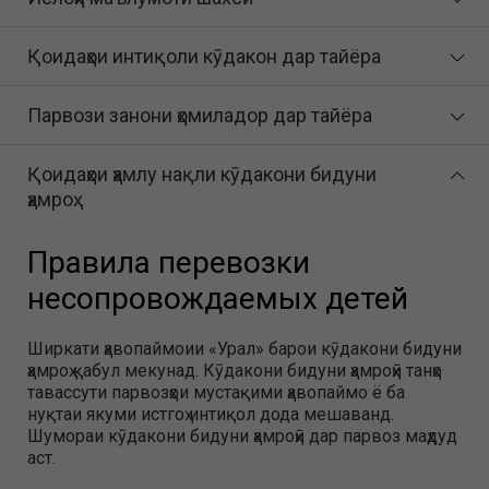
Қоидаҳои интиқоли кӯдакон дар тайёра
Парвози занони ҳомиладор дар тайёра
Қоидаҳои ҳамлу нақли кӯдакони бидуни
ҳамроҳ
Правила перевозки
несопровождаемых детей
Ширкати ҳавопаймоии «Урал» барои кӯдакони бидуни
ҳамроҳ қабул мекунад. Кӯдакони бидуни ҳамроҳӣ танҳо
тавассути парвозҳои мустақими ҳавопаймо ё ба
нуқтаи якуми истгоҳ интиқол дода мешаванд.
Шумораи кӯдакони бидуни ҳамроҳӣ дар парвоз маҳдуд
аст.