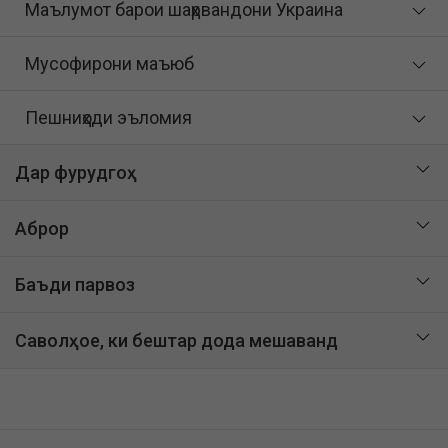
Маълумот барои шаҳрвандони Украина
Мусофирони маъюб
Пешниҳоди эъломия
Дар фурудгоҳ
Аброр
Баъди парвоз
Саволҳое, ки бештар дода мешаванд