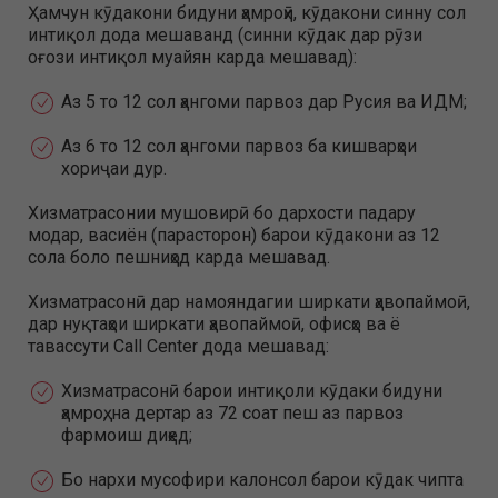
Ҳамчун кӯдакони бидуни ҳамроҳӣ, кӯдакони синну сол
интиқол дода мешаванд (синни кӯдак дар рӯзи
оғози интиқол муайян карда мешавад):
Аз 5 то 12 сол ҳангоми парвоз дар Русия ва ИДМ;
Аз 6 то 12 сол ҳангоми парвоз ба кишварҳои
хориҷаи дур.
Хизматрасонии мушовирӣ бо дархости падару
модар, васиён (парасторон) барои кӯдакони аз 12
сола боло пешниҳод карда мешавад.
Хизматрасонӣ дар намояндагии ширкати ҳавопаймоӣ,
дар нуқтаҳои ширкати ҳавопаймоӣ, офисҳо ва ё
тавассути Call Center дода мешавад:
Хизматрасонӣ барои интиқоли кӯдаки бидуни
ҳамроҳ, на дертар аз 72 соат пеш аз парвоз
фармоиш диҳед;
Бо нархи мусофири калонсол барои кӯдак чипта