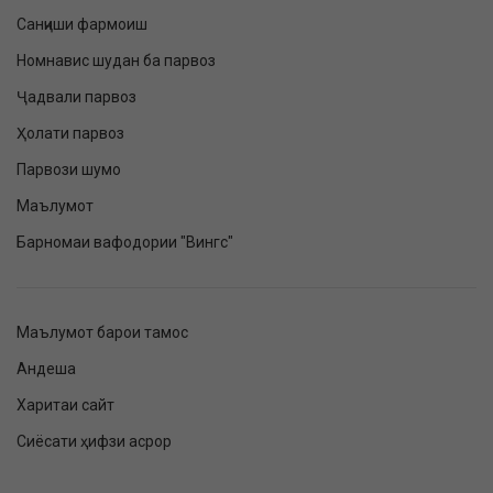
Санҷиши фармоиш
Номнавис шудан ба парвоз
Ҷадвали парвоз
Ҳолати парвоз
Парвози шумо
Маълумот
Барномаи вафодории "Вингс"
Маълумот барои тамос
Андеша
Харитаи сайт
Сиёсати ҳифзи асрор