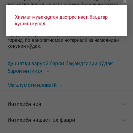
дар хотир доред, ки агар кӯдаки бидуни ҳамроҳ дар
хориҷа интиқол дода шавад, танҳо намояндагони
қонунии кӯдак: волидон, падару модари
Хизмат муваққатан дастрас нест, баъдтар
фарзандхондагон, васиён, парасторон ё
кӯшиш кунед
намояндагони кӯдак метавонанд кӯдакро ба
фурудгоҳи парвоз супоранд ва барои парвоз ба қайд
гиранд. бо ваколатномаи нотариалӣ аз намояндаи
қонунии кӯдак.
Ҳуҷҷатҳои зарурӣ барои бақайдгирии кӯдак
барои интиқол
Маълумоти иловагӣ
Интихоби ҷой
Интихоби нишастгоҳи фаврӣ