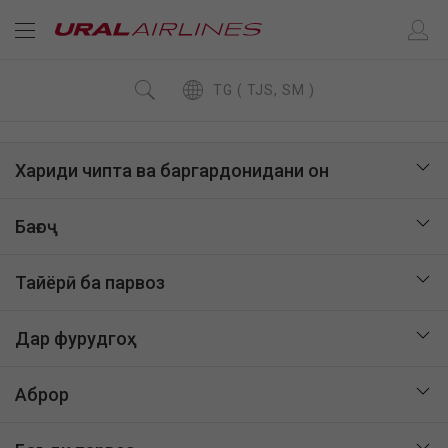
TG ( TJS, SM )
Хариди чипта ва баргардонидани он
Бағоҷ
Тайёрӣ ба парвоз
Дар фурудгоҳ
Аброр