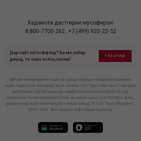
Хадамоти дастгирии мусофирон:
8 800-7700-262
,
+7 (499) 920-22-52
Дар сайт хатогӣ ёфтед? Ба мо хабар
ГУЗОРИШ
диҳед, то онро ислоҳ кунем!
Ҳангоми истифодаи ин сайт ва ворид намудани маълумоти шахсии
шумо, шумо розӣ мешавед, ки аз ҷониби ҶСК "Урал Эйрлайнс" коркарди
маълумоти шахсии шумо ва гирифтани иттилооти таблиғотӣ дар
шабакаҳои телекоммуникатсионӣ, аз ҷумла тавассути телефон, факс,
радиотелефонҳои мобилӣ қабул карда шавад. © ҶСК "Урал Эйрлайнс",
2013- 2026 . Ҳама ҳуқуқҳо ҳифз карда шудаанд.