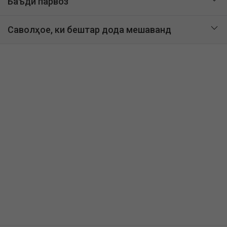
Баъди парвоз
Саволҳое, ки бештар дода мешаванд