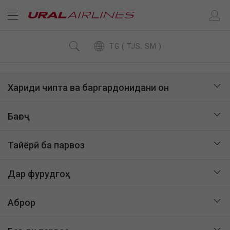
TG ( TJS, SM )
Хариди чипта ва баргардонидани он
Бағоҷ
Тайёрӣ ба парвоз
Дар фурудгоҳ
Аброр