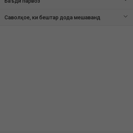
Баъди парвоз
Саволҳое, ки бештар дода мешаванд