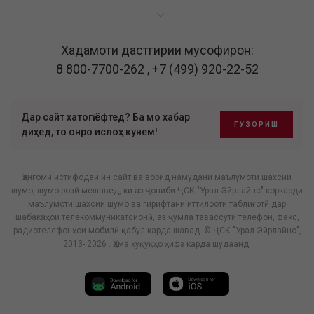
Хадамоти дастгирии мусофирон:
8 800-7700-262
,
+7 (499) 920-22-52
Дар сайт хатогӣ ёфтед? Ба мо хабар
ГУЗОРИШ
диҳед, то онро ислоҳ кунем!
Ҳангоми истифодаи ин сайт ва ворид намудани маълумоти шахсии
шумо, шумо розӣ мешавед, ки аз ҷониби ҶСК "Урал Эйрлайнс" коркарди
маълумоти шахсии шумо ва гирифтани иттилооти таблиғотӣ дар
шабакаҳои телекоммуникатсионӣ, аз ҷумла тавассути телефон, факс,
радиотелефонҳои мобилӣ қабул карда шавад. © ҶСК "Урал Эйрлайнс",
2013- 2026 . Ҳама ҳуқуқҳо ҳифз карда шудаанд.