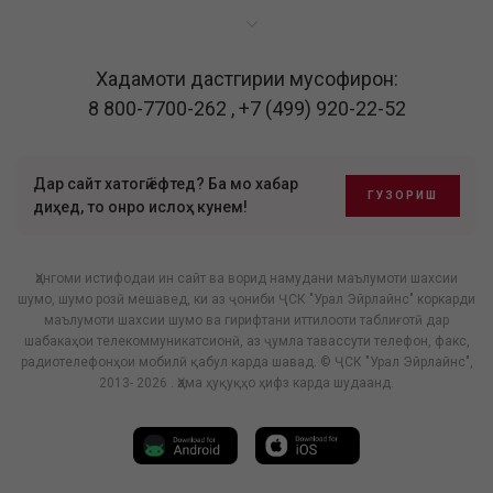
Хадамоти дастгирии мусофирон:
8 800-7700-262
,
+7 (499) 920-22-52
Дар сайт хатогӣ ёфтед? Ба мо хабар
ГУЗОРИШ
диҳед, то онро ислоҳ кунем!
Ҳангоми истифодаи ин сайт ва ворид намудани маълумоти шахсии
шумо, шумо розӣ мешавед, ки аз ҷониби ҶСК "Урал Эйрлайнс" коркарди
маълумоти шахсии шумо ва гирифтани иттилооти таблиғотӣ дар
шабакаҳои телекоммуникатсионӣ, аз ҷумла тавассути телефон, факс,
радиотелефонҳои мобилӣ қабул карда шавад. © ҶСК "Урал Эйрлайнс",
2013- 2026 . Ҳама ҳуқуқҳо ҳифз карда шудаанд.