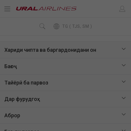
TG ( TJS, SM )
Хариди чипта ва баргардонидани он
Бағоҷ
Тайёрӣ ба парвоз
Дар фурудгоҳ
Аброр