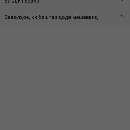
Баъди парвоз
Саволҳое, ки бештар дода мешаванд