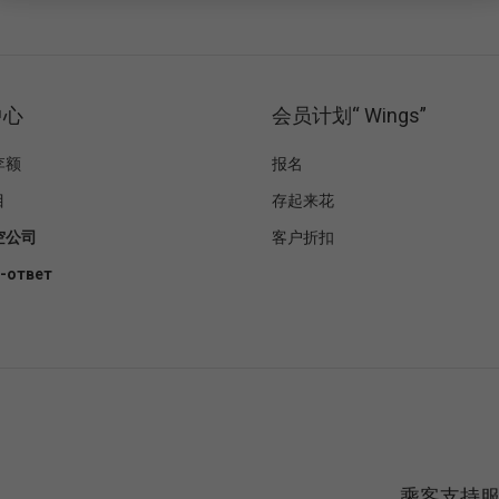
中心
会员计划“ Wings”
李额
报名
目
存起来花
空公司
客户折扣
-ответ
乘客支持