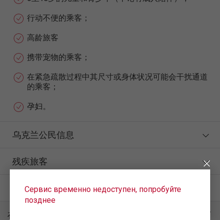
行动不便的乘客；
高龄旅客
携带宠物的乘客；
在紧急疏散过程中其尺寸或身体状况可能会干扰通道
的乘客；
孕妇。
乌克兰公民信息
残疾旅客
提交海关申报
Сервис временно недоступен, попробуйте
позднее
在机场