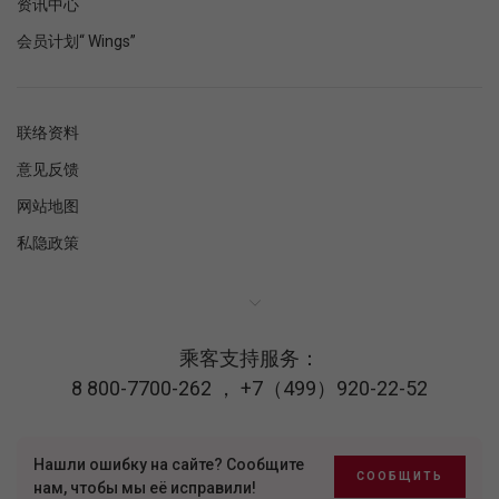
资讯中心
会员计划“ Wings”
联络资料
意见反馈
网站地图
私隐政策
乘客支持服务：
8 800-7700-262
，
+7（499）920-22-52
Нашли ошибку на сайте? Сообщите
СООБЩИТЬ
нам, чтобы мы её исправили!