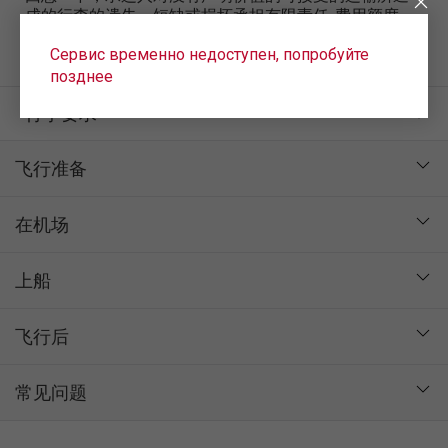
成的行李的遗失，短缺或损坏承担有限责任-费用额度，
但每公斤行李重量不超过600卢布（根据俄罗斯联邦航空
Сервис временно недоступен, попробуйте
法第119条第2款）。
позднее
行李要求
飞行准备
在机场
上船
飞行后
常见问题