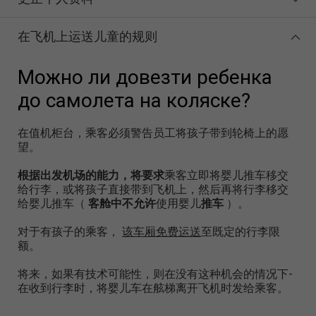
在飞机上运送儿童的规则
Можно ли довезти ребенка
до самолета на коляске?
在值机柜台，乘客必须警告员工将孩子带到轮椅上的愿
望。
根据出发机场的能力，将要求
乘客立即将婴儿推车移交
给行李，或将孩子直接带到飞机上，然后再将行李移交
给婴儿推车（
客舱中不允许
使用婴儿
推车
）。
对于有孩子的乘客，
该车厢免费运送
至既定的行李限
额。
将来，如果有技术可能性，则在没有这种机会的情况下-
在收到行李时，将婴儿车在舷梯离开飞机时发给乘客。