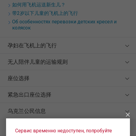
如何用飞机运送新生儿？
带2岁以下儿童的飞机上的飞行
Об особенностях перевозки детских кресел и
колясок
孕妇在飞机上的飞行
无人陪伴儿童的运输规则
座位选择
紧急出口座位选择
乌克兰公民信息
残疾旅客
Сервис временно недоступен, попробуйте