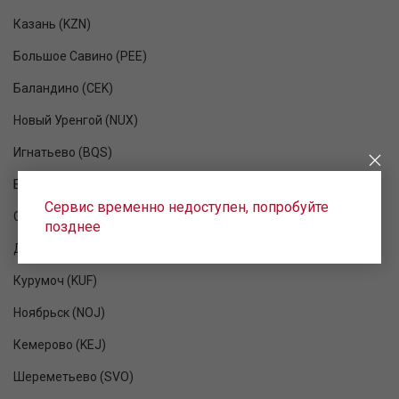
Казань (KZN)
Большое Савино (PEE)
Баландино (CEK)
Новый Уренгой (NUX)
Игнатьево (BQS)
Богашево (TOF)
Сервис временно недоступен, попробуйте
Сокол (GDX)
позднее
Домодедово (DME)
Курумоч (KUF)
Ноябрьск (NOJ)
Кемерово (KEJ)
Шереметьево (SVO)