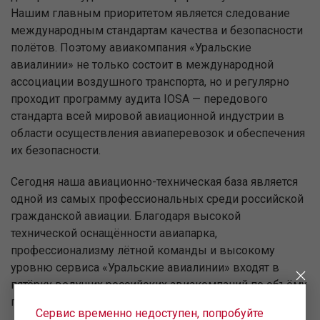
Нашим главным приоритетом является следование
международным стандартам качества и безопасности
полётов. Поэтому авиакомпания «Уральские
авиалинии» не только состоит в международной
ассоциации воздушного транспорта, но и регулярно
проходит программу аудита IOSA — передового
стандарта всей мировой авиационной индустрии в
области осуществления авиаперевозок и обеспечения
их безопасности.
Сегодня наша авиационно-техническая база является
одной из самых профессиональных среди российской
гражданской авиации. Благодаря высокой
технической оснащённости авиапарка,
профессионализму лётной команды и высокому
уровню сервиса «Уральские авиалинии» входят в
пятёрку ведущих российских авиакомпаний по объёму
перевозок.
Сервис временно недоступен, попробуйте