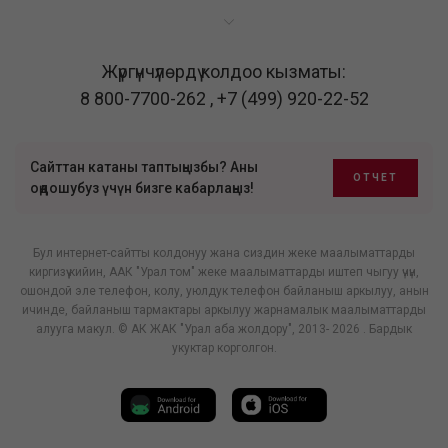
Жүргүнчүлөрдү колдоо кызматы:
8 800-7700-262
,
+7 (499) 920-22-52
Сайттан катаны таптыңызбы? Аны
ОТЧЕТ
оңдошубуз үчүн бизге кабарлаңыз!
Бул интернет-сайтты колдонуу жана сиздин жеке маалыматтарды
киргизүү кийин, ААК "Урал том" жеке маалыматтарды иштеп чыгуу үчүн,
ошондой эле телефон, колу, уюлдук телефон байланыш аркылуу, анын
ичинде, байланыш тармактары аркылуу жарнамалык маалыматтарды
алууга макул. © АК ЖАК "Урал аба жолдору", 2013- 2026 . Бардык
укуктар корголгон.