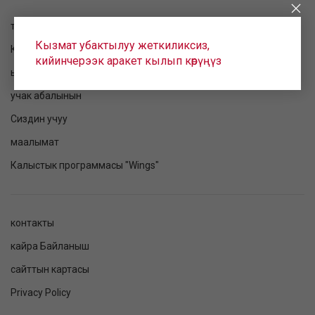
токтому текшерилет
Кызмат убактылуу жеткиликсиз,
Катталуу
кийинчерээк аракет кылып көрүңүз
ырааттама
учак абалынын
Сиздин учуу
маалымат
Калыстык программасы "Wings"
контакты
кайра Байланыш
сайттын картасы
Privacy Policy