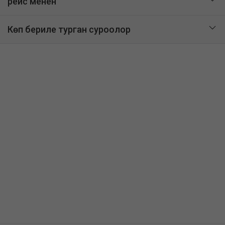
рейс менен
Көп бериле турган суроолор