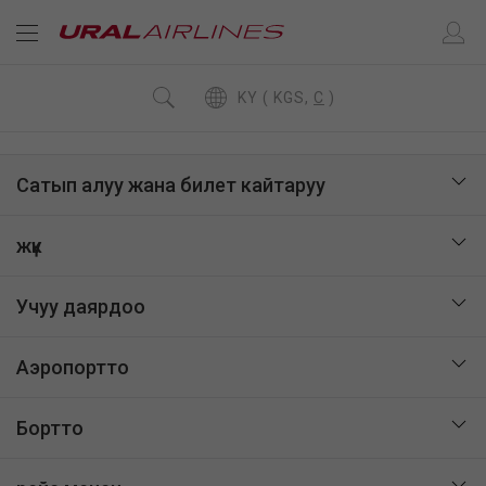
KY ( KGS,
C
)
Сатып алуу жана билет кайтаруу
жүк
Учуу даярдоо
Аэропортто
Бортто