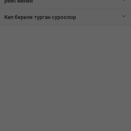
рейс менен
Көп бериле турган суроолор