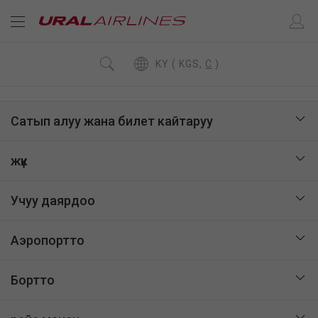
KY ( KGS,
C
)
Сатып алуу жана билет кайтаруу
жүк
Учуу даярдоо
Аэропортто
Бортто