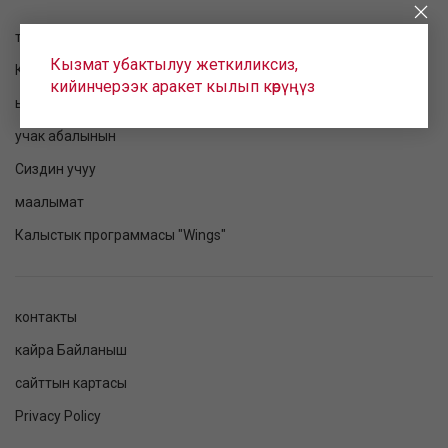
токтому текшерилет
Кызмат убактылуу жеткиликсиз,
Катталуу
кийинчерээк аракет кылып көрүңүз
ырааттама
учак абалынын
Сиздин учуу
маалымат
Калыстык программасы "Wings"
контакты
кайра Байланыш
сайттын картасы
Privacy Policy