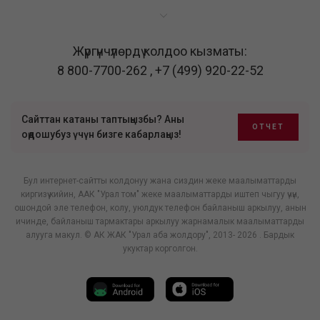
Жүргүнчүлөрдү колдоо кызматы:
8 800-7700-262
,
+7 (499) 920-22-52
Сайттан катаны таптыңызбы? Аны
ОТЧЕТ
оңдошубуз үчүн бизге кабарлаңыз!
Бул интернет-сайтты колдонуу жана сиздин жеке маалыматтарды
киргизүү кийин, ААК "Урал том" жеке маалыматтарды иштеп чыгуу үчүн,
ошондой эле телефон, колу, уюлдук телефон байланыш аркылуу, анын
ичинде, байланыш тармактары аркылуу жарнамалык маалыматтарды
алууга макул. © АК ЖАК "Урал аба жолдору", 2013- 2026 . Бардык
укуктар корголгон.