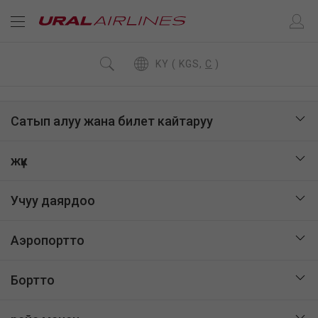
KY ( KGS,
C
)
Сатып алуу жана билет кайтаруу
жүк
Учуу даярдоо
Аэропортто
Бортто