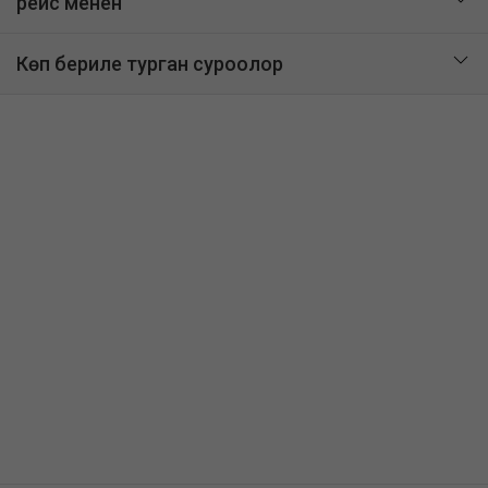
рейс менен
Көп бериле турган суроолор