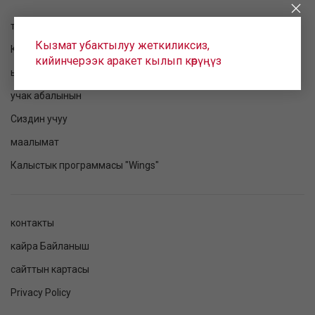
токтому текшерилет
Кызмат убактылуу жеткиликсиз,
Катталуу
кийинчерээк аракет кылып көрүңүз
ырааттама
учак абалынын
Сиздин учуу
маалымат
Калыстык программасы "Wings"
контакты
кайра Байланыш
сайттын картасы
Privacy Policy