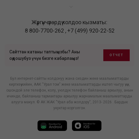
Жүргүнчүлөрдү колдоо кызматы:
8 800-7700-262
,
+7 (499) 920-22-52
Сайттан катаны таптыңызбы? Аны
ОТЧЕТ
оңдошубуз үчүн бизге кабарлаңыз!
Бул интернет-сайтты колдонуу жана сиздин жеке маалыматтарды
киргизүү кийин, ААК "Урал том" жеке маалыматтарды иштеп чыгуу үчүн,
ошондой эле телефон, колу, уюлдук телефон байланыш аркылуу, анын
ичинде, байланыш тармактары аркылуу жарнамалык маалыматтарды
алууга макул. © АК ЖАК "Урал аба жолдору", 2013- 2026 . Бардык
укуктар корголгон.