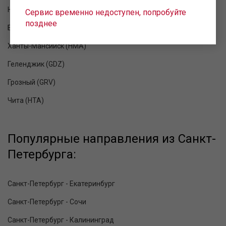
Новый Уренгой (NUX)
Сервис временно недоступен, попробуйте
позднее
Большое Савино (PEE)
Ханты-Мансийск (HMA)
Геленджик (GDZ)
Грозный (GRV)
Чита (HTA)
Популярные направления из Санкт-
Петербурга:
Санкт-Петербург - Екатеринбург
Санкт-Петербург - Сочи
Санкт-Петербург - Калининград