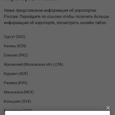
Ниже представлена информация об аэропортах
России. Перейдите по ссылке чтобы получить больше
информации об аэропорте, посмотреть онлайн-табло.
Сургут (SGC)
Казань (KZN)
Елизово (PKC)
Жуковский (Московская обл.) (ZIA)
Курумоч (KUF)
Ржевка (RVH)
Махачкала (MCX)
Кольцово (SVX)
Волгоград (VOG)