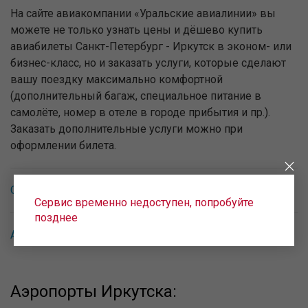
На сайте авиакомпании «Уральские авиалинии» вы
можете не только узнать цены и дёшево купить
авиабилеты Санкт-Петербург - Иркутск в эконом- или
бизнес-класс, но и заказать услуги, которые сделают
вашу поездку максимально комфортной
(дополнительный багаж, специальное питание в
самолёте, номер в отеле в городе прибытия и пр.).
Заказать дополнительные услуги можно при
оформлении билета.
Обратное направление Иркутск - Санкт-Петербург
Сервис временно недоступен, попробуйте
позднее
Авиабилеты в Россию
Аэропорты Иркутска: