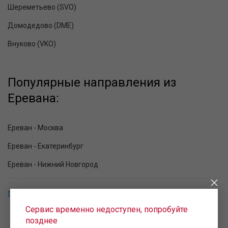
Шереметьево (SVO)
Домодедово (DME)
Внуково (VKO)
Популярные направления из
Еревана:
Ереван - Москва
Ереван - Екатеринбург
Ереван - Нижний Новгород
Популярные направления в Ереван
Сервис временно недоступен, попробуйте
позднее