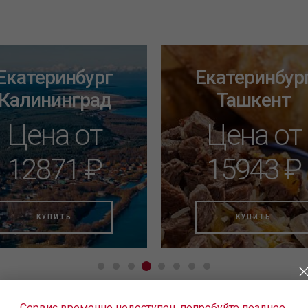
Екатеринбург
Екатеринбур
Калининград
Ташкент
Цена от
Цена от
12871 ₽
15943 ₽
КУПИТЬ
КУПИТЬ
Сервис временно недоступен, попробуйте позднее