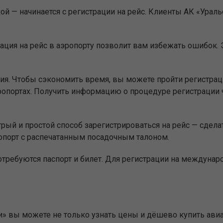
й — начинается с регистрации на рейс. Клиенты АК «Урал
ация на рейс в аэропорту позволит вам избежать ошибок. Э
ия. Чтобы сэкономить время, вы можете пройти регистр
опортах. Получить информацию о процедуре регистрации 
ый и простой способ зарегистрироваться на рейс — сделат
опорт с распечатанным посадочным талоном.
отребуются паспорт и билет. Для регистрации на междуна
и» вы можете не только узнать цены и дёшево купить ави