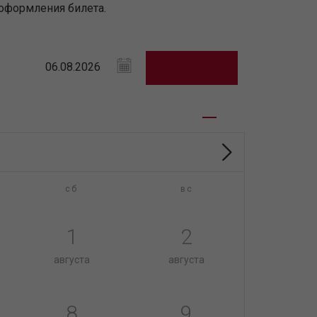
оформления билета.
сб
вс
1
2
августа
августа
8
9