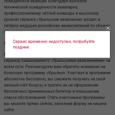
гражданской авиации. Благодаря высокой
технической оснащённости авиапарка,
профессионализму лётной команды и высокому
уровню сервиса «Уральские авиалинии» входят в
пятёрку ведущих российских авиакомпаний по объёму
перевозок.
Сервис временно недоступен, попробуйте
Летайте на лучших условиях!
позднее
Мы постоянно работаем над повышением уровня
сервиса, оказываемого «Уральскими авиалиниями» на
всём пути. Рекомендуем вам обратить внимание на
бонусную программу «Крылья». Участвуя в программе
абсолютно бесплатно, вы сможете получать на свой
личный счёт бонусы и тратить их на оформление
бесплатных премиальных билетов и повышение
класса обслуживания. Стать участником программы
вы можете прямо сейчас, заполнив форму на нашем
сайте.