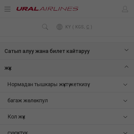
KY ( KGS,
C
)
Сатып алуу жана билет кайтаруу
жүк
Нормадан тышкары жүктү жеткизүү
багаж жөлөкпул
Кол жүк
суюктук