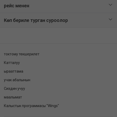
рейс менен
Көп бериле турган суроолор
токтому текшерилет
Катталуу
ырааттама
учак абалынын
Сиздин учуу
маалымат
Калыстык программасы "Wings"