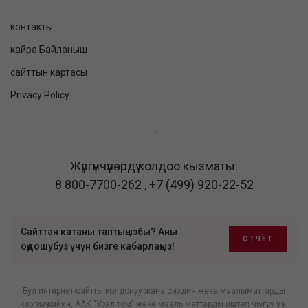
контакты
кайра Байланыш
сайттын картасы
Privacy Policy
Жүргүнчүлөрдү колдоо кызматы:
8 800-7700-262
,
+7 (499) 920-22-52
Сайттан катаны таптыңызбы? Аны
ОТЧЕТ
оңдошубуз үчүн бизге кабарлаңыз!
Бул интернет-сайтты колдонуу жана сиздин жеке маалыматтарды
киргизүү кийин, ААК "Урал том" жеке маалыматтарды иштеп чыгуу үчүн,