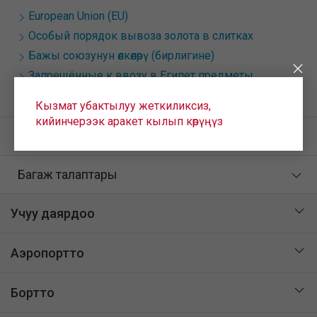
European Union (EU)
Особый порядок вывоза золота в слитках
Бажы союзунун өлкөлөрү (бирлигине)
Запрещённые к ввозу в Египет предметы
Кытайга эт жана мал азыктарын ташып чектөөлөр
Кызмат убактылуу жеткиликсиз,
кийинчерээк аракет кылып көрүңүз
жүк ташуу
Багаж талаптары
Учуу даярдоо
Аэропортто
Бортто