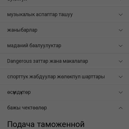
музыкалык аспаптар ташуу
жаныбарлар
маданий баалуулуктар
Dangerous заттар жана макалалар
спорттук жабдуулар жөлөкпул шарттары
өсүмдүктөр
бажы чектөөлөр
Подача таможенной