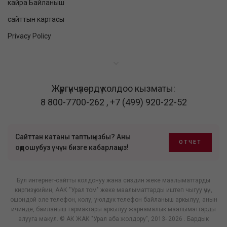
кайра Байланыш
сайттын картасы
Privacy Policy
Жүргүнчүлөрдү колдоо кызматы:
8 800-7700-262
,
+7 (499) 920-22-52
Сайттан катаны таптыңызбы? Аны
ОТЧЕТ
оңдошубуз үчүн бизге кабарлаңыз!
Бул интернет-сайтты колдонуу жана сиздин жеке маалыматтарды
киргизүү кийин, ААК "Урал том" жеке маалыматтарды иштеп чыгуу үчүн,
ошондой эле телефон, колу, уюлдук телефон байланыш аркылуу, анын
ичинде, байланыш тармактары аркылуу жарнамалык маалыматтарды
алууга макул. © АК ЖАК "Урал аба жолдору", 2013- 2026 . Бардык