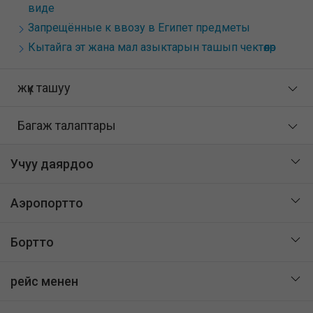
виде
Запрещённые к ввозу в Египет предметы
Кытайга эт жана мал азыктарын ташып чектөөлөр
жүк ташуу
Багаж талаптары
Учуу даярдоо
Аэропортто
Бортто
рейс менен