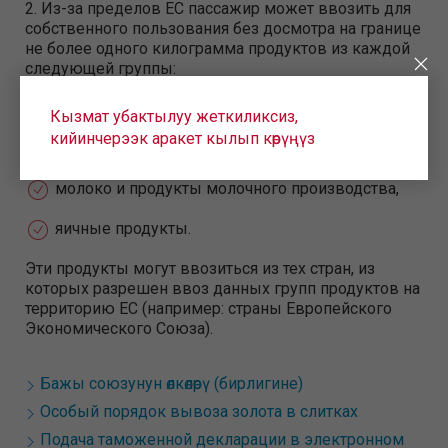
2. Из-за пределов ЕС пассажир может ввозить для
собственного пользования без досмотра на границе
не более одного килограмма продуктов из каждой
следующей группы:
мясо и мясопродукты,
Кызмат убактылуу жеткиликсиз,
кийинчерээк аракет кылып көрүңүз
рыба и морепродукты,
молоко и продукты молочного производства,
яичные продукты.
Эти продукты могут ввозиться из тех стран, из
которых разрешен ввоз данных групп продуктов на
территорию ЕС (например: страны Европейского
Экономического Союза).
Бажы союзунун өлкөлөрү (бирлигине)
Особый порядок вывоза золота в слитках
Подача таможенной декларации в электронном