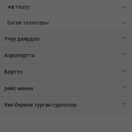
жүк ташуу
Багаж талаптары
Учуу даярдоо
Аэропортто
Бортто
рейс менен
Көп бериле турган суроолор