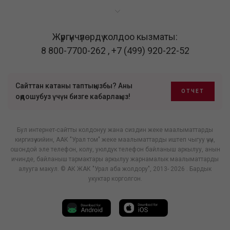
Жүргүнчүлөрдү колдоо кызматы:
8 800-7700-262
,
+7 (499) 920-22-52
Сайттан катаны таптыңызбы? Аны
ОТЧЕТ
оңдошубуз үчүн бизге кабарлаңыз!
Бул интернет-сайтты колдонуу жана сиздин жеке маалыматтарды
киргизүү кийин, ААК "Урал том" жеке маалыматтарды иштеп чыгуу үчүн,
ошондой эле телефон, колу, уюлдук телефон байланыш аркылуу, анын
ичинде, байланыш тармактары аркылуу жарнамалык маалыматтарды
алууга макул. © АК ЖАК "Урал аба жолдору", 2013- 2026 . Бардык
укуктар корголгон.