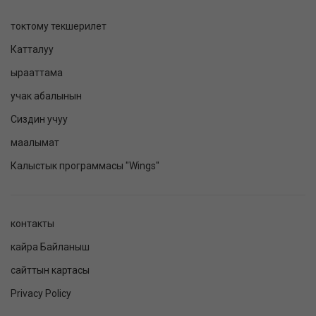
токтому текшерилет
Катталуу
ырааттама
учак абалынын
Сиздин учуу
маалымат
Калыстык программасы "Wings"
контакты
кайра Байланыш
сайттын картасы
Privacy Policy