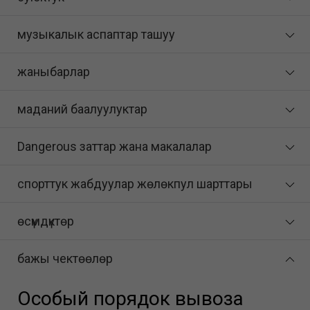
музыкалык аспаптар ташуу
жаныбарлар
маданий баалуулуктар
Dangerous заттар жана макалалар
спорттук жабдуулар жөлөкпул шарттары
өсүмдүктөр
бажы чектөөлөр
Особый порядок вывоза