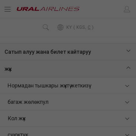
KY ( KGS,
C
)
Сатып алуу жана билет кайтаруу
жүк
Нормадан тышкары жүктү жеткизүү
багаж жөлөкпул
Кол жүк
суюктук