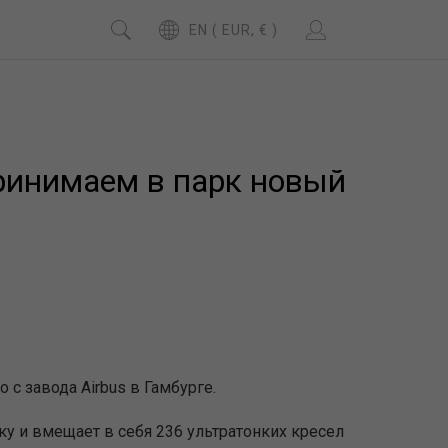
EN ( EUR, € )
ринимаем в парк новый
с завода Airbus в Гамбурге.
у и вмещает в себя 236 ультратонких кресел