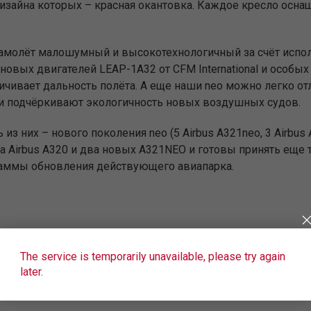
а дизайна которых – красная окантовка. Каждое кресло ос
амолёт малошумный и высокотехнологичный за счёт испол
вых двигателей LEAP-1A32 от CFM International и особых 
ичивает дальность полёта. А еще наши neo можно легко от
ни подчёркивают экологичность новых воздушных судов.
з них – нового поколения neo (5 Airbus А321neo, 3 Airbus A3
ва Airbus A320 и два новых А321NEO и готовы принять еще 
аммы обновления действующего авиапарка.
The service is temporarily unavailable, please try again
later.