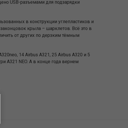
нащено USB-разъемами для подзарядки
ьзованных в конструкции углепластиков и
законцовок крыла – шарклетов. Всё это в
личить от других по дерзким тёмным
20neo, 14 Airbus А321, 25 Airbus А320 и 5
три А321 NEO. А в конце года вернем