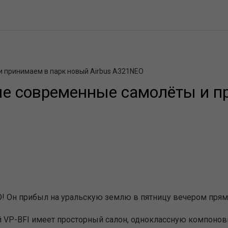
 принимаем в парк новый Airbus A321NEO
ые современные самолёты и п
! Он прибыл на уральскую землю в пятницу вечером прямо 
й VP-BFI имеет просторный салон, одноклассную компоновк