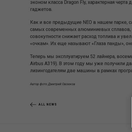
эконом класса Dragon Fly, характерная черт
гаджетов.
Как и все предыдущие NEO в нашем парке, с
самых современных алюминиевых сплавов, но
совокупности снижает расход топлива и увел
«очкам». Их еще называют «Глаза панды», о
Теперь мы эксплуатируем 52 лайнера, восемь и
Airbus А319). В этом году мы уже получили д
лизингодателям две машины в рамках прогр
Автор фото Дмитрий Овсюков
ALL NEWS