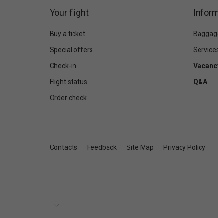
Your flight
Inform
Buy a ticket
Baggag
Special offers
Service
Check-in
Vacanc
Flight status
Q&A
Order check
Contacts
Feedback
Site Map
Privacy Policy