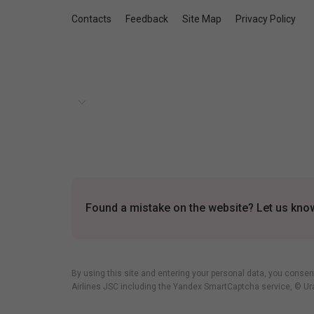
Contacts
Feedback
Site Map
Privacy Policy
Found a mistake on the website? Let us know 
By using this site and entering your personal data, you consen
Airlines JSC including
the Yandex SmartCaptcha service
, © Ur