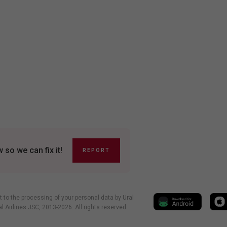
so we can fix it!
REPORT
t to the processing of your personal data by Ural
al Airlines JSC, 2013-2026. All rights reserved.