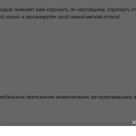
родов поможет вам отдохнуть по-настоящему, отдохнуть от в
 сезон» и запланируйте свой самый мягкий отпуск!
в мобильном приложении авиакомпании, авторизовавшись 