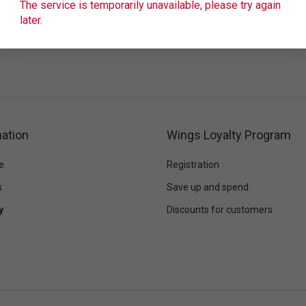
The service is temporarily unavailable, please try again
later.
ation
Wings Loyalty Program
e
Registration
s
Save up and spend
y
Discounts for customers