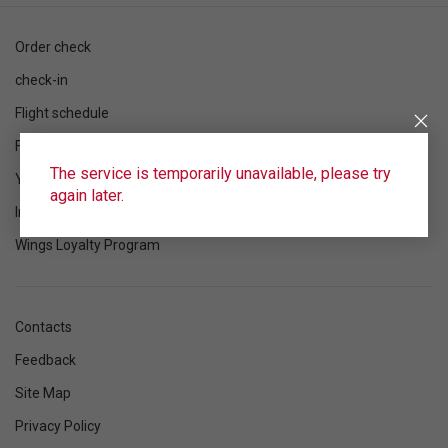
Order check
check-in
Flight schedule
Flight status
The service is temporarily unavailable, please try
Your flight
again later.
Information
Wings Loyalty Program
Contacts
Feedback
Site Map
Privacy Policy