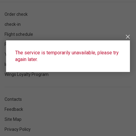
Order check
check-in
Flight schedule
Flight status
The service is temporarily unavailable, please try
Your flight
again later.
Information
Wings Loyalty Program
Contacts
Feedback
Site Map
Privacy Policy