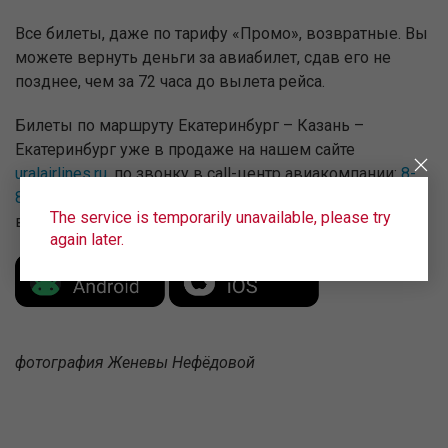
Все билеты, даже по тарифу «Промо», возвратные. Вы
можете вернуть деньги за авиабилет, сдав его не
позднее, чем за 72 часа до вылета рейса.
Билеты по маршруту Екатеринбург – Казань –
Екатеринбург уже в продаже на нашем сайте
uralairlines.ru
, по звонку в call-центр авиакомпании:
8-
800-7700-262
, в любой авиакассе вашего города или
The service is temporarily unavailable, please try
в мобильном приложении Uralairlines.
again later.
фотография Женевы Нефёдовой