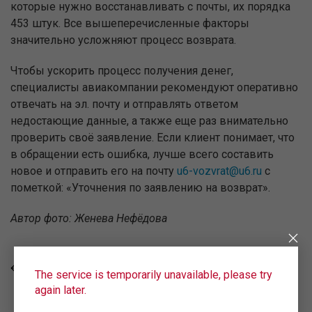
которые нужно восстанавливать с почты, их порядка
453 штук. Все вышеперечисленные факторы
значительно усложняют процесс возврата.
Чтобы ускорить процесс получения денег,
специалисты авиакомпании рекомендуют оперативно
отвечать на эл. почту и отправлять ответом
недостающие данные, а также еще раз внимательно
проверить своё заявление. Если клиент понимает, что
в обращении есть ошибка, лучше всего составить
новое и отправить его на почту
u6-vozvrat@u6.ru
с
пометкой: «Уточнения по заявлению на возврат».
Автор фото: Женева Нефёдова
ALL NEWS
The service is temporarily unavailable, please try
again later.