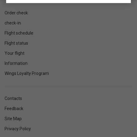
Order check
check-in
Flight schedule
Flight status
Your flight
Information
Wings Loyalty Program
Contacts
Feedback
Site Map
Privacy Policy