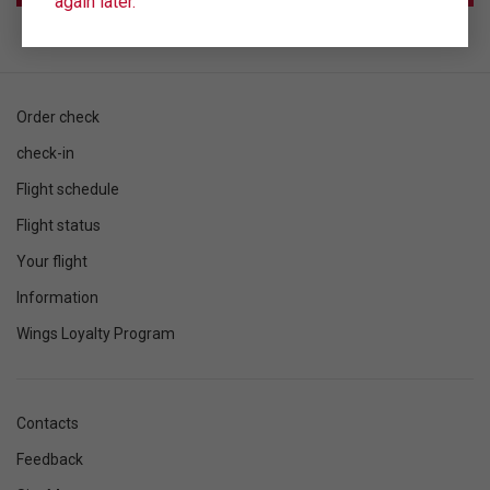
again later.
Order check
check-in
Flight schedule
Flight status
Your flight
Information
Wings Loyalty Program
Contacts
Feedback