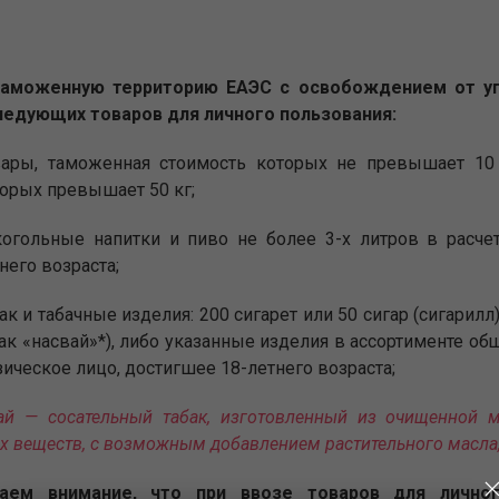
 таможенную территорию ЕАЭС с освобождением от у
ледующих товаров для личного пользования:
вары, таможенная стоимость которых не превышает 10
орых превышает 50 кг;
огольные напитки и пиво не более 3-х литров в расче
него возраста;
ак и табачные изделия: 200 сигарет или 50 сигар (сигарилл
ак «насвай»*), либо указанные изделия в ассортименте общ
ическое лицо, достигшее 18-летнего возраста;
ай — сосательный табак, изготовленный из очищенной 
х веществ, с возможным добавлением растительного масла,
аем внимание, что при ввозе товаров для лично