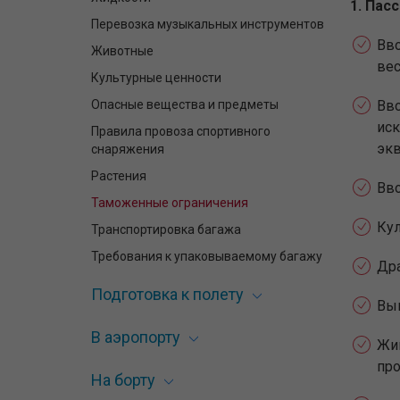
1. Пас
Перевозка музыкальных инструментов
Вв
Животные
вес
Культурные ценности
Опасные вещества и предметы
Вв
ис
Правила провоза спортивного
экв
снаряжения
Растения
Вво
Таможенные ограничения
Кул
Транспортировка багажа
Требования к упаковываемому багажу
Др
Подготовка к полету
Вы
В аэропорту
Жи
про
На борту