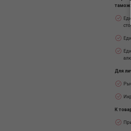
таможе
Еди
сто
Еди
Еди
алк
Для ли
Рыб
Икр
К това
Пр