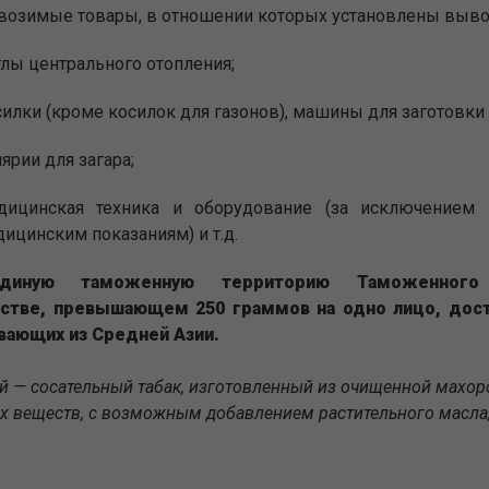
возимые товары, в отношении которых установлены выв
лы центрального отопления;
илки (кроме косилок для газонов), машины для заготовки се
ярии для загара;
дицинская техника и оборудование (за исключением
ицинским показаниям) и т.д.
диную таможенную территорию Таможенно
стве, превышающем 250 граммов на одно лицо, дост
ающих из Средней Азии.
ай — сосательный табак, изготовленный из очищенной махор
х веществ, с возможным добавлением растительного масла,