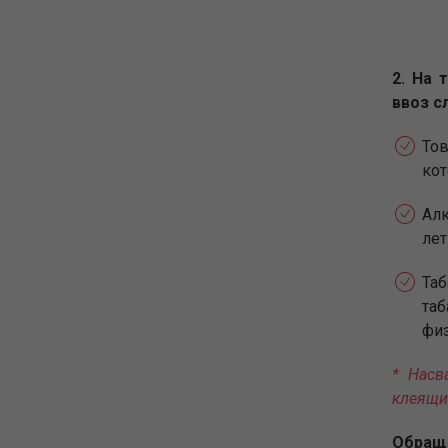
2. На
ввоз с
То
кот
Алк
лет
Таб
таб
физ
* Насв
клеящи
Обращ