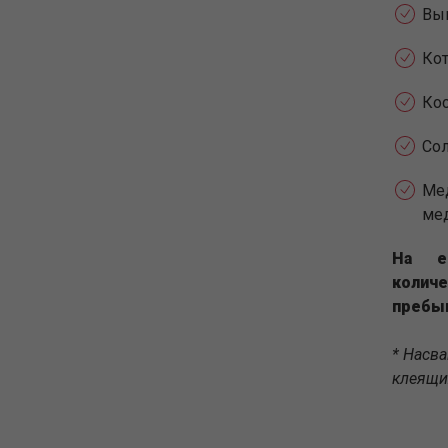
Вы
Кот
Кос
Сол
Ме
мед
На е
количе
пребыв
* Насв
клеящи