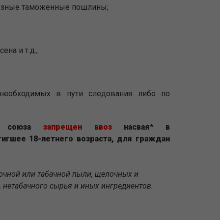
озные таможенные пошлины;
на и т.д.;
 необходимых в пути следования либо по
го союза
запрещен ввоз
насвая*
в
игшее 18-летнего возраста, для граждан
очной или табачной пыли, щелочных и
 нетабачного сырья и иных ингредиентов.