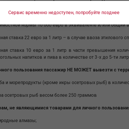
нную территорию ЕАЭС применяются следующие ставк
Сервис временно недоступен, попробуйте позднее
ная ставка 30% от таможенной стоимости товаров, но не м
имостной нормы 10 000 евро в эквиваленте и/или общий в
ная ставка 22 евро за 1 литр – в случае ввоза этилового сп
ная ставка 10 евро за 1 литр в части превышения коли
огольных напитков и пива в количестве от 3-х до 5-ти лит
чного пользования пассажир НЕ МОЖЕТ вывезти с терр
а и морепродукты (кроме икры осетровых рыб) в количест
а осетровых рыб весом более 250 граммов
рам, не являющимися товарами для личного пользования
иродные алмазы;