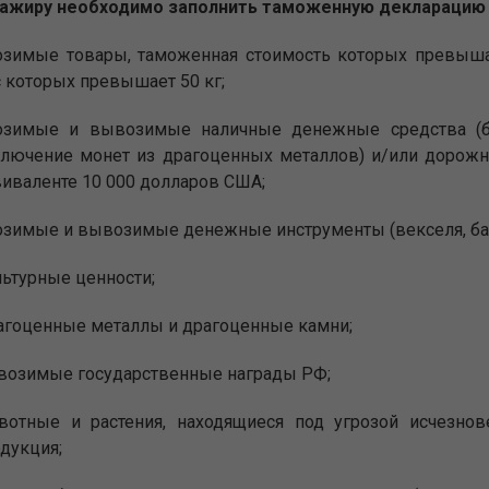
сажиру необходимо заполнить таможенную декларацию 
озимые товары, таможенная стоимость которых превыша
 которых превышает 50 кг;
озимые и вывозимые наличные денежные средства (бан
ключение монет из драгоценных металлов) и/или доро
иваленте 10 000 долларов США;
зимые и вывозимые денежные инструменты (векселя, бан
ьтурные ценности;
агоценные металлы и драгоценные камни;
возимые государственные награды РФ;
вотные и растения, находящиеся под угрозой исчезнове
дукция;