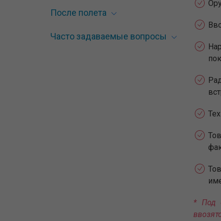
Ору
После полета
Вво
Часто задаваемые вопросы
На
пок
Рад
вст
Тех
Тов
фак
То
им
* Под 
ввозят