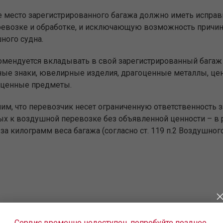
 место зарегистрированного багажа должно иметь испра
ревозке и обработке, и исключающую возможность причин
ного судна.
омендуется вкладывать в свой зарегистрированный багаж
ые знаки, ювелирные изделия, драгоценные металлы, це
 ценные предметы.
им, что перевозчик несет ограниченную ответственность за
ых к воздушной перевозке без объявленной ценности – в р
за килограмм веса багажа (согласно ст. 119 п.2 Воздушног
Сервис временно недоступен, попробуйте позднее