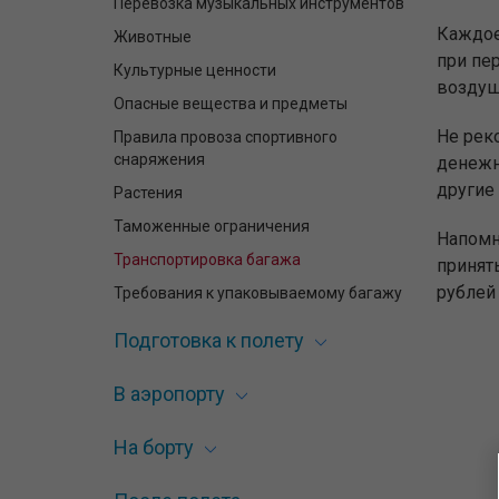
Перевозка музыкальных инструментов
Каждое
Животные
при пе
Культурные ценности
воздуш
Опасные вещества и предметы
Не рек
Правила провоза спортивного
снаряжения
денежн
другие
Растения
Таможенные ограничения
Напомн
Транспортировка багажа
принят
рублей 
Требования к упаковываемому багажу
Подготовка к полету
В аэропорту
На борту