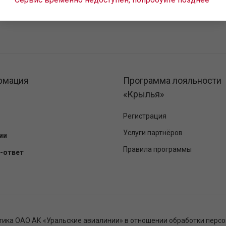
рмация
Программа лояльности
«Крылья»
Регистрация
Услуги партнёров
ии
Правила программы
-ответ
тика ОАО АК «Уральские авиалинии» в отношении обработки перс