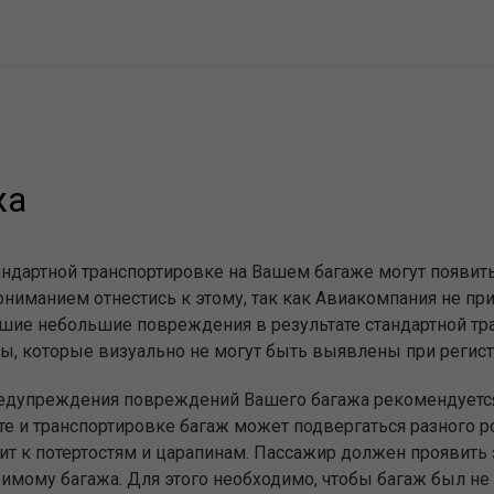
жа
андартной транспортировке на Вашем багаже могут появи
ониманием отнестись к этому, так как Авиакомпания не при
шие небольшие повреждения в результате стандартной тран
ы, которые визуально не могут быть выявлены при регист
едупреждения повреждений Вашего багажа рекомендуется
те и транспортировке багаж может подвергаться разного ро
ит к потертостям и царапинам. Пассажир должен проявить 
имому багажа. Для этого необходимо, чтобы багаж был не т