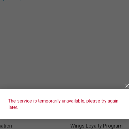
The service is temporarily unavailable, please try again
later.
ation
Wings Loyalty Program