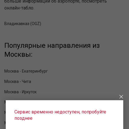
больше информации об аэропорте, посмотреть
онлайн-табло.
Владикавказ (OGZ)
Популярные направления из
Москвы:
Москва - Екатеринбург
Москва - Чита
Москва - Иркутск
Москва - Краснодар
Сервис временно недоступен, попробуйте
Москва - Геленджик
позднее
Москва - Сухум